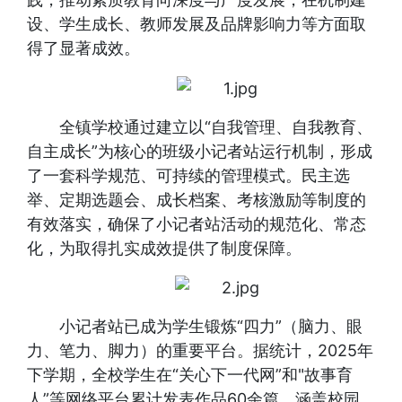
设、学生成长、教师发展及品牌影响力等方面取
悟
话
动
特
得了显著成效。
题
专
别
区
聚
全镇学校通过建立以“自我管理、自我教育、
自主成长”为核心的班级小记者站运行机制，形成
焦
了一套科学规范、可持续的管理模式。民主选
举、定期选题会、成长档案、考核激励等制度的
有效落实，确保了小记者站活动的规范化、常态
化，为取得扎实成效提供了制度保障。
小记者站已成为学生锻炼“四力”（脑力、眼
力、笔力、脚力）的重要平台。据统计，2025年
下学期，全校学生在“关心下一代网”和"故事育
人”等网络平台累计发表作品60余篇，涵盖校园