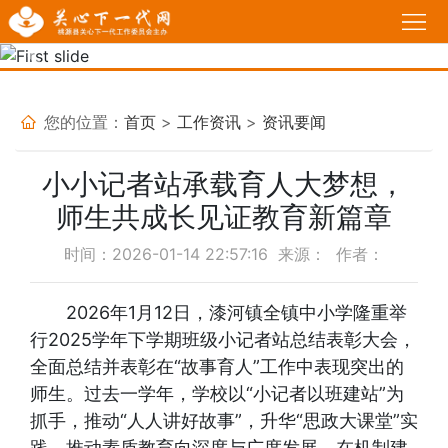
首
页
Previous
Nex
工
作
政
您的位置：
首页
>
工作资讯
>
资讯要闻
动
策
我
小小记者站承载育人大梦想，
态
法
说
基
师生共成长见证教育新篇章
规
故
层
家
时间：2026-01-14 22:57:16 来源： 作者：
事
关
长
必
2026年1月12日，漆河镇全镇中小学隆重举
行2025学年下学期班级小记者站总结表彰大会，
工
学
修
育
全面总结并表彰在“故事育人”工作中表现突出的
委
校
课
人
热
师生。过去一学年，学校以“小记者以班建站”为
抓手，推动“人人讲好故事”，升华“思政大课堂”实
堂
感
点
活
践，推动素质教育向深度与广度发展，在机制建