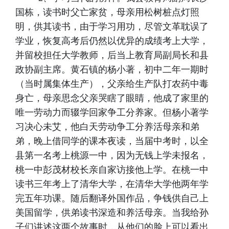
国栋，读书时父亡家贫，母亲用松树桩点灯照
明，供其读书，由于学习用功，尽管文革耽误了
学业，恢复高考后仍然以优异的成绩考上大学，
并留校担任大学教师，后当上教育局副局长和县
政协副主席。黄石镇的杨小著，初中二年一期时
（当时属集体生产），父亲给生产队打农药中毒
身亡，母亲思念父亲哭瞎了眼睛，他成了家里的
唯一劳动力而辍学回家争工分养家。但杨小著学
习决心未艾，他白天劳动争工分养活母亲和弟
弟，晚上借同学的课本夜读，当届中考时，以全
县第一名考上桃源一中，因为无钱上学未报名，
桃一中彭茂材校长亲自家访接他上学。在桃一中
读书三年考上了清华大学，在清华大学他两年学
完五年功课。随后翻译外国作品，争钱供自己上
美国留学，供弟读书深造和养活母亲。当我给孙
子们讲述这两个故事时，从他们的脸上可以看出