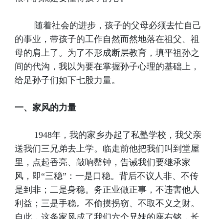
随着社会的进步，孩子的父母必须去忙自己
的事业，带孩子的工作自然而然地落在祖父、祖
母的肩上了。为了不形成断层教育，填平祖孙之
间的代沟，我以为要在掌握孙子心理的基础上，
给足孙子们如下七股力量。
一、家风的力量
1948年，我的家乡办起了私塾学校，我父亲
送我们三兄弟去上学。临走前他把我们叫到堂屋
里，点起香亮、敲响罄钟，告诫我们要继承家
风，即“三稳”：一是口稳。背后不议人非、不传
是到非；二是身稳。务正业做正事，不违害他人
利益；三是手稳。不偷摸拐窃、不取不义之财。
自此，这条家风成了我们六个兄妹的座右铭，长