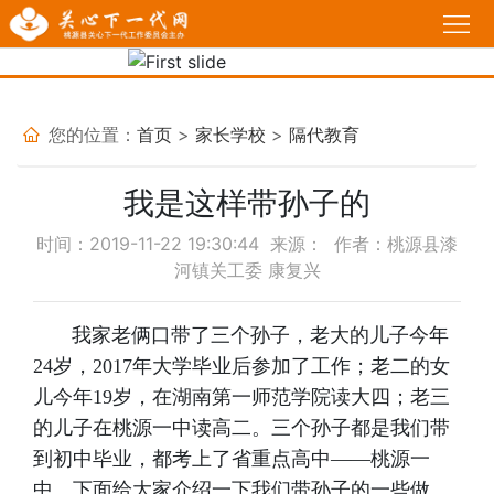
首
页
Previous
Nex
工
作
政
您的位置：
首页
>
家长学校
>
隔代教育
动
策
我
我是这样带孙子的
态
法
说
基
时间：2019-11-22 19:30:44 来源： 作者：桃源县漆
河镇关工委 康复兴
规
故
层
家
事
关
长
必
我家老俩口带了三个孙子，老大的儿子今年
24岁，2017年大学毕业后参加了工作；老二的女
工
学
修
育
儿今年19岁，在湖南第一师范学院读大四；老三
委
校
课
的儿子在桃源一中读高二。三个孙子都是我们带
人
热
到初中毕业，都考上了省重点高中——桃源一
堂
感
点
活
中。下面给大家介绍一下我们带孙子的一些做