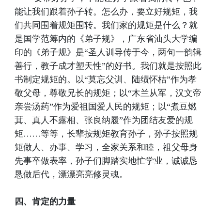
能让我们跟着孙子转。怎么办，要立好规矩，我
们共同围着规矩围转。我们家的规矩是什么？就
是国学范筹内的《弟子规》，广东省汕头大学编
印的《弟子规》是“圣人训导传于今，两句一韵辑
善行，教子成才塑天性”的好书。我们就是按照此
书制定规矩的。以“莫忘父训、陆绩怀桔”作为孝
敬父母，尊敬兄长的规矩；以“木兰从军，汉文帝
亲尝汤药”作为爱祖国爱人民的规矩；以“煮豆燃
萁、真人不露相、张良纳履”作为团结友爱的规
矩……等等，长辈按规矩教育孙子，孙子按照规
矩做人、办事、学习，全家关系和睦，祖父母身
先事卒做表率，孙子们脚踏实地忙学业，诚诚恳
恳做后代，漂漂亮亮修灵魂。
四、肯定的力量