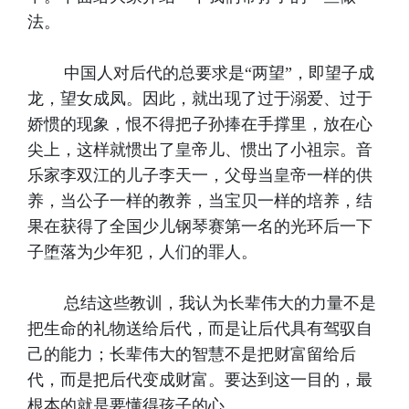
法。
悟
话
动
特
题
专
别
中国人对后代的总要求是“两望”，即望子成
龙，望女成凤。因此，就出现了过于溺爱、过于
区
聚
娇惯的现象，恨不得把子孙捧在手撑里，放在心
尖上，这样就惯出了皇帝儿、惯出了小祖宗。音
焦
乐家李双江的儿子李天一，父母当皇帝一样的供
养，当公子一样的教养，当宝贝一样的培养，结
果在获得了全国少儿钢琴赛第一名的光环后一下
子堕落为少年犯，人们的罪人。
总结这些教训，我认为长辈伟大的力量不是
把生命的礼物送给后代，而是让后代具有驾驭自
己的能力；长辈伟大的智慧不是把财富留给后
代，而是把后代变成财富。要达到这一目的，最
根本的就是要懂得孩子的心。