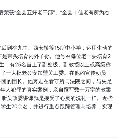
后荣获“全县五好老干部”、“全县十佳老有所为杰
先后到桃九中、西安镇等15所中小学，运用生动的
三是带头培育内外子孙。他号召每位老干要培育2
生，有25名当上了副处级、副教授以上或高级称
动了一大批老公安加盟关工委。在他的宣传动员
讲团的团长。他奔走在看守所与法院之间，与失足
成年人犯罪的真实案例，亲自撰写数十万字的教案
，听吴政委讲课就是接受了心灵的洗礼一样。近些
学生20余名，并进行重点跟踪管理与培养，实现