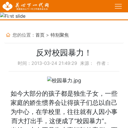
首
页
Previous
Nex
工
作
政
您的位置：
首页
>
特别聚焦
动
策
我
反对校园暴力！
态
法
说
基
时间：2013-03-24 21:49:29 来源： 作者：
规
故
层
家
事
关
长
必
如今大部分的孩子都是独生子女，一些
工
学
修
育
家庭的娇生惯养会让得孩子们总以自己
委
校
为中心，在学校里，往往就有人因小事
课
人
热
而大打出手，
这便成了“校园暴力”。
堂
感
点
活