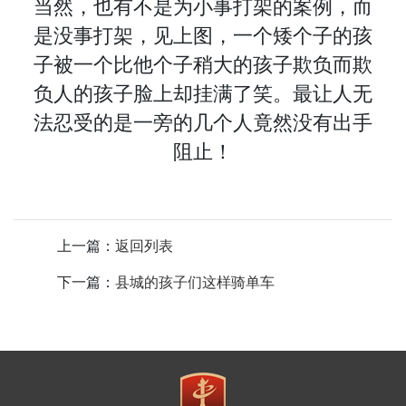
当然，也有不是为小事打架的案例，而
悟
话
动
特
是没事打架，见上图，一个矮个子的孩
子被一个比他个子稍大的孩子欺负
而欺
题
专
别
负人的孩子脸上却挂满了笑。最让人无
区
聚
法忍受的是一旁的几个人竟然没有出手
阻止！
焦
上一篇：
返回列表
下一篇：
县城的孩子们这样骑单车