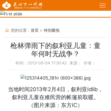
首
页
Previous
Nex
工
作
政
您的位置：
首页
>
特别聚焦
动
策
我
枪林弹雨下的叙利亚儿童：童
态
法
说
基
年何时无战争？
规
故
层
家
时间：2013-09-04 17:30:42 来源： 作者：
事
关
长
必
工
学
修
育
当地时间2013年2月4日，叙利亚Idlib，
委
校
课
叙利亚儿童在难民营的帐篷前取暖。
人
热
（图片来源：东方IC）
堂
感
点
活