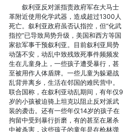
叙利亚反对派指责政府军在大马士
悟
话
动
特
革附近使用化学武器，造成超过1300人
题
专
别
死亡。叙利亚政府虽否认指控，但“化武
指控”已导致局势升级，美国和西方等国
区
聚
家欲军事干预叙利亚。目前叙利亚局势
焦
动荡不安，动乱中致残致死事件频频发
生在儿童身上，一些孩子遭受暴行，甚
至被用作人体盾牌。一些儿童为躲避战
乱背井离乡，生活在邻国的难民营中。
联合国称，在叙利亚动乱期间，有年仅9
岁的小孩被迫骑上坦克以阻止反对派武
装的袭击。还有一些年仅14岁的孩子在
拘留中受到暴行折磨，有的甚至在屠杀
中被杀害，这些孩子的童年是在枪林弹