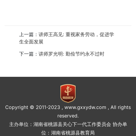
悟
话
动
特
题
专
别
上一篇：
讲师王高见: 重视家务劳动，促进学
区
聚
生全面发展
焦
下一篇：
讲师罗光明: 勤俭节约永不过时
Copyright © 2011-2023 , www.gxxydw.com , All rights
reserved.
主办单位：湖南省桃源县关心下一代工作委员会 协办单
位：湖南省桃源县教育局