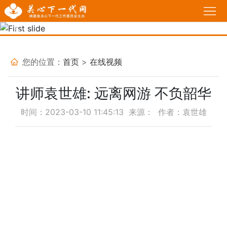
首
页
Previous
Nex
工
作
政
您的位置：
首页
>
在线视频
动
策
我
讲师袁世雄: 远离网游 不负韶华
态
法
说
基
时间：2023-03-10 11:45:13 来源： 作者：袁世雄
规
故
层
家
事
关
长
必
工
学
修
育
委
校
课
人
热
堂
感
点
活