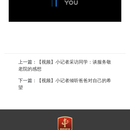
悟
话
动
特
题
专
别
区
聚
焦
上一篇：
【视频】小记者采访同学：谈服务敬
老院的感想
下一篇：
【视频】小记者倾听爸爸对自己的希
望