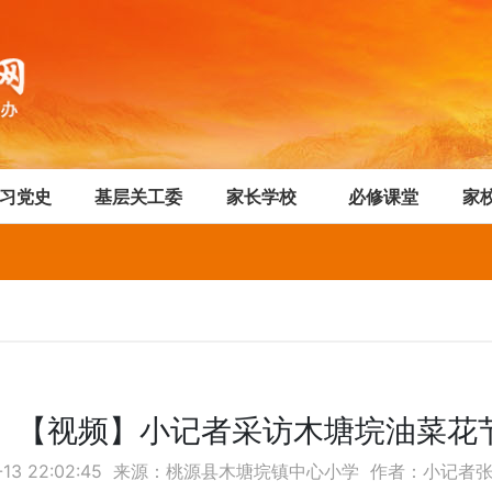
习党史
基层关工委
家长学校
必修课堂
家
【视频】小记者采访木塘垸油菜花
3-13 22:02:45 来源：桃源县木塘垸镇中心小学 作者：小记