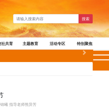
搜索
校社共育
主题教育
活动专区
特别聚焦
Next
节
者张锦曦 指导老师熊异芳