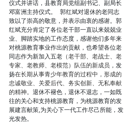
仪式并讲话，县教育局党组副书记、副局长
悟
话
动
特
邓富洲主持仪式。
郭红斌对退休的老同志
致以了崇高的敬意，并表示由衷的感谢。郭
题
专
别
红斌充分肯定了各位老干部一直以来兢兢业
区
聚
业、脚踏实地的工作态度，感谢他们多年来
对桃源教育事业作出的贡献，也希望各位老
焦
同志作为新加入五老
（老
干部、老战士、老
专家、
老教师、老模范）队伍的新成员
，发
扬
在长期从事青少年教育的过程中
，形成的
忠诚敬业、关爱后代、务实创新、无私奉献
的精神
。
退休不褪色，退休不退志，一如既
往的关心和支持桃源教育，为桃源教育的发
展建言献策,为关心下一代工作尽己所能，发
光发热。