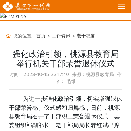
首
页
Previous
Nex
工
作
政
您的位置：
首页
>
工作资讯
>
老干视窗
动
策
我
强化政治引领，桃源县教育局
态
法
说
基
举行机关干部荣誉退休仪式
规
故
层
家
时间：2023-10-15 23:17:40 来源：桃源县教育局 作
者： 毛维
事
关
长
必
为进一步强化政治引领，切实增强退休
工
学
修
育
干部荣誉感、仪式感和归属感，日前，桃源
委
校
课
人
热
县教育局召开了干部职工荣誉退休仪式。县
委组织部副部长、老干部局局长郭红斌出席
堂
感
点
活