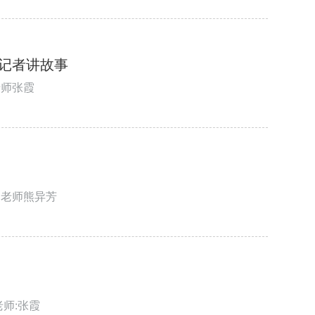
记者讲故事
老师张霞
导老师熊异芳
师:张霞