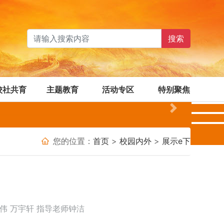
搜索
校社共育
主题教育
活动专区
特别聚焦
Next
您的位置：
首页
>
校园内外
>
展示e下
伟 万宇轩 指导老师钟洁