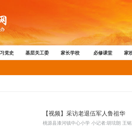
习党史
基层关工委
家长学校
必修课堂
家
【视频】采访老退伍军人鲁祖华
桃源县漆河镇中心小学 小记者:胡玹朗 王铭