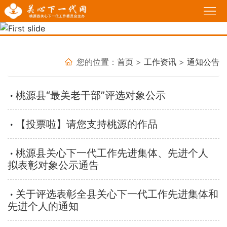
首
页
Previous
Nex
工
作
政
您的位置：
首页
>
工作资讯
>
通知公告
动
策
我
桃源县“最美老干部”评选对象公示
态
法
说
基
【投票啦】请您支持桃源的作品
规
故
层
家
事
关
长
必
桃源县关心下一代工作先进集体、先进个人
拟表彰对象公示通告
工
学
修
育
关于评选表彰全县关心下一代工作先进集体和
委
校
课
人
热
先进个人的通知
堂
感
点
活