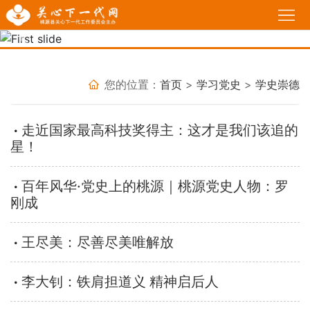
首
页
Previous
Nex
工
作
政
您的位置：
首页
>
学习党史
>
学史崇德
动
策
我
走近国家最高科技奖得主：这才是我们该追的
态
法
说
基
星！
规
故
层
家
百年风华·党史上的桃源｜桃源党史人物：罗
刚成
事
关
长
必
工
学
修
育
王尽美：尽善尽美唯解放
委
校
课
人
热
李大钊：铁肩担道义 精神启后人
堂
感
点
活