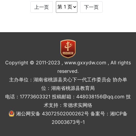
上一页
下一页
悟
话
动
特
题
专
别
区
聚
焦
Copyright © 2011-2023 , www.gxxydw.com , All rights
reserved.
主办单位：湖南省桃源县关心下一代工作委员会 协办单
位：湖南省桃源县教育局
电话：17773603321 投稿邮箱：448038156@qq.com 技
术支持：
常德求实网络
湘公网安备 43072502000262号
备案号：湘ICP备
20003673号-1